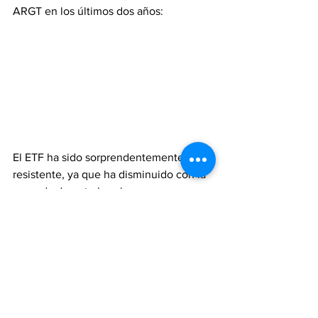
ARGT en los últimos dos años:
El ETF ha sido sorprendentemente 
resistente, ya que ha disminuido con la 
moneda durante los choques, pero 
generalmente toma fuerza cuando la 
moneda está plana.
Dicho esto, creo que la reciente 
divergencia es una señal de que el 
mercado de renta variable se debilitará 
pronto. Recuerde, el rendimiento 