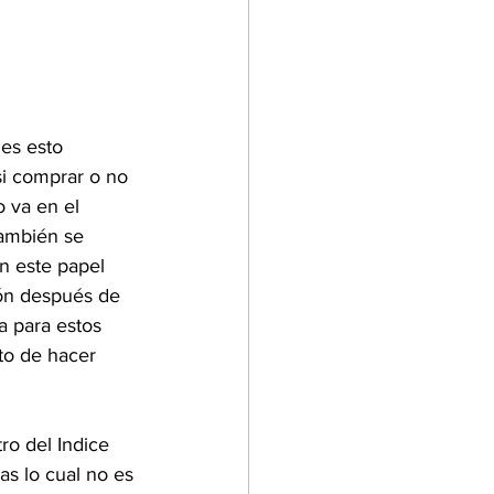
es esto 
si comprar o no 
 va en el 
también se 
n este papel 
ión después de 
 para estos 
to de hacer 
ro del Indice 
s lo cual no es 