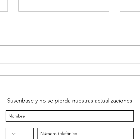
TWTR is Cheap and a Great
Is D
Investment Idea for 2022
idea
Suscribase y no se pierda nuestras actualizaciones