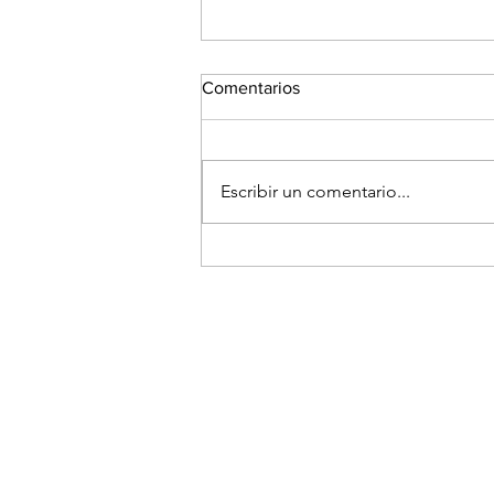
Comentarios
Escribir un comentario...
Is PayPal a Good Stock to Buy
in 2022?