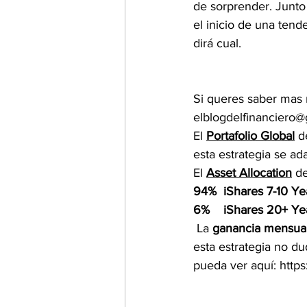
de sorprender. Junto c
el inicio de una tend
dirá cual.
Si queres saber mas n
elblogdelfinanciero
El 
Portafolio Global
 d
esta estrategia se a
El 
Asset Allocation
 d
94%  iShares 7-10 Ye
6%    iShares 20+ Ye
 La 
ganancia mensual
esta estrategia no du
pueda ver aquí: https