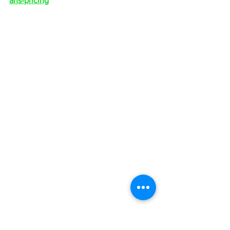
ans-pricing
Probalo en este link: